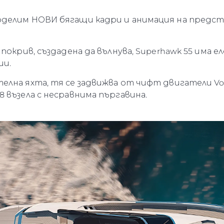
делим НОВИ бягащи кадри и анимация на предст
покрив, създадена да вълнува, Superhawk 55 има е
Правни Pазпоредби
Компа
ии.
Употре
на яхта, тя се задвижва от чифт двигатели Volvo 
 възела с несравнима пъргавина.
Чартър
а
Новини
Събити
Иновац
Компан
Екипът
Лайфст
Наслед
Оценет