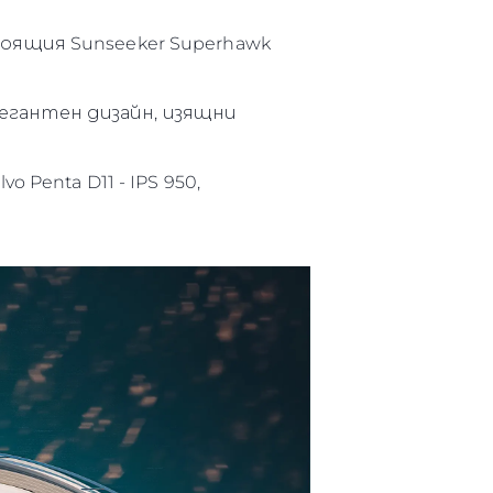
оящия Sunseeker Superhawk
легантен дизайн, изящни
нията
бявани Яхти
Penta D11 - IPS 950,
я
ия
ията
айл
ство
е Вашата Яхта