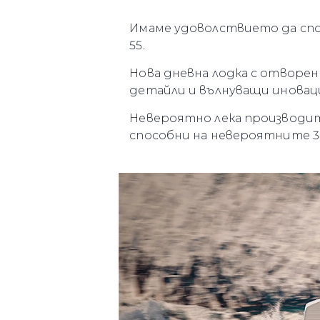
Имаме удоволствието да спо
55.
Нова дневна лодка с отворен 
Информация
детайли и вълнуващи иновац
Карта На Сайта
Невероятно лека производител
способни на невероятните 38
Контакти
Предпочитания З
Бисквитки