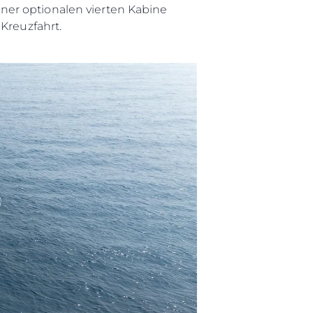
ner optionalen vierten Kabine
Kreuzfahrt.
rma
ge
rter