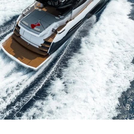
Neuigkei
Veransta
Innovati
Die Firm
Das Tea
Lifestyle
Geschich
Bewerten