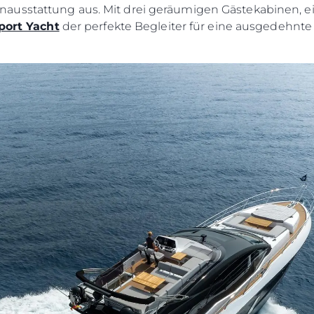
usstattung aus. Mit drei geräumigen Gästekabinen, ei
port Yacht
der perfekte Begleiter für eine ausgedehnte 
Rechtliches
Die Fi
Brokera
Bootscha