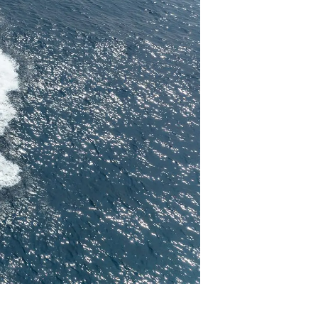
ten
ltungen
on
a
m
te
 Sie Ihr Boot