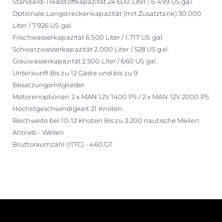
Standard-Treibstoffkapazität 24.600 Liter / 6.499 US gal.
Optionale Langstreckenkapazität (mit Zusatztank) 30.000
Liter / 7.926 US gal.
Frischwasserkapazität 6.500 Liter / 1.717 US gal.
Schwarzwasserkapazität 2.000 Liter / 528 US gal.
Grauwasserkapazität 2.500 Liter / 660 US gal.
Unterkunft Bis zu 12 Gäste und bis zu 9
Besatzungsmitglieder
Motorenoptionen 2 x MAN 12V 1400 PS / 2 x MAN 12V 2000 PS
Höchstgeschwindigkeit 21 Knoten
Reichweite bei 10-12 Knoten Bis zu 3.200 nautische Meilen
Antrieb - Wellen
Bruttoraumzahl (ITTC) - 460 GT