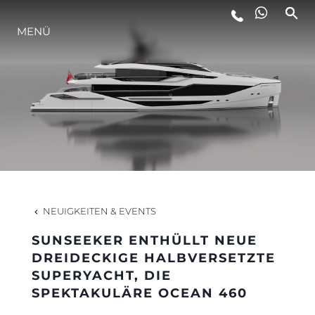
MENÜ
LIFESTYLE
INNOVATION
DIE FIRMA
DAS TEAM
NEUIGKEITEN & EVENTS
SUNSEEKER ENTHÜLLT NEUE
GESCHICHTE
DREIDECKIGE HALBVERSETZTE
SUPERYACHT, DIE
SPEKTAKULÄRE OCEAN 460
BEWERTEN SIE IHR BOOT