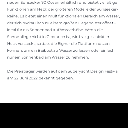
neuen Sunseeker 90 Ocean erhältlich und bietet vielfältige
Funktionen am Heck der größeren Modelle der Sunseeker-
Reihe. Es bietet einen multifunktionalen Bereich am Wasser,
der sich hydraulisch zu einem großen Liegepolster öffnet -
ideal für ein Sonnenbad auf Wasserhöhe. Wenn die
Sonnenliege nicht in Gebrauch ist, wird sie geschickt im
Heck versteckt, so dass die Eigner die Plattform nutzen
können, um ein Beiboot zu Wasser zu lassen oder einfach
nur ein Sonnenbad am Wasser zu nehmen.
Die Preisträger werden auf dem Superyacht Design Festival
am 22. Juni 2022 bekannt gegeben.