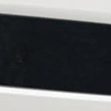
ten
ltungen
on
a
m
te
 Sie Ihr Boot