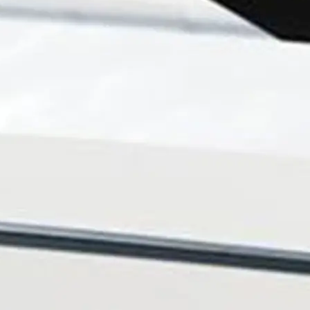
rma
ge
rter