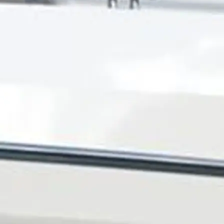
Rechtliches
Die Fi
Brokera
Bootscha