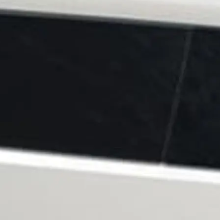
Neuigkei
Veransta
Innovati
Die Firm
Das Tea
Lifestyle
Geschich
Bewerten