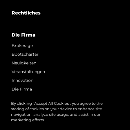
Rechtliches
Die Firma
Brokerage
Bootscharter
Neuigkeiten
Veranstaltungen
Innovation
Die Firma
Das Team
By clicking “Accept All Cookies”, you agree to the
Lifestyle
storing of cookies on your device to enhance site
navigation, analyze site usage, and assist in our
Geschichte
marketing efforts.
Bewerten Sie Ihr Boot