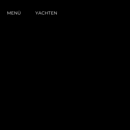
MENÜ
YACHTEN