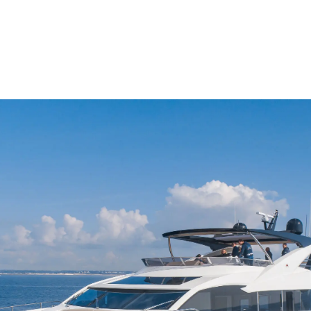
okies
Noticias
Eventos
Innovaci
¿Quiéne
El Equip
Estilo De
Historia
Valore S