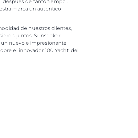
ly después de tanto tiempo .
estra marca un autentico
modidad de nuestros clientes,
sieron juntos. Sunseeker
, un nuevo e impresionante
obre el innovador 100 Yacht, del
es Somos?
ge