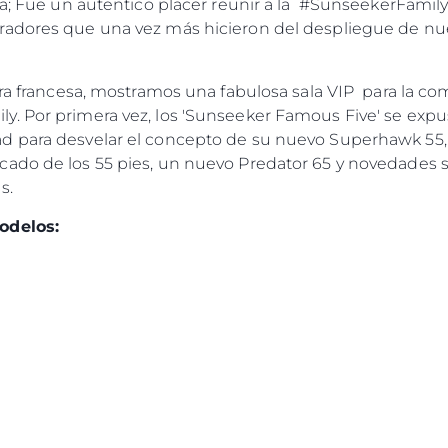
ita; Fue un autentico placer reunir a la #SunseekerFami
adores que una vez más hicieron del despliegue de nu
era francesa, mostramos una fabulosa sala VIP para la co
. Por primera vez, los 'Sunseeker Famous Five' se expu
d para desvelar el concepto de su nuevo Superhawk 55
ado de los 55 pies, un nuevo Predator 65 y novedades s
es.
odelos:
Legal
¿Quién
Brokera
Charter