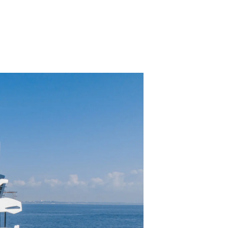
ón
s Somos?
o
 Vida
u Embarcación