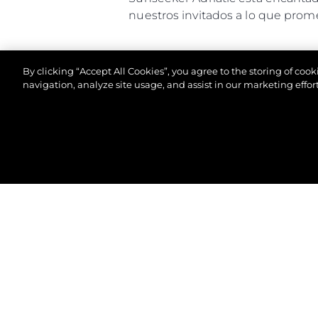
nuestros invitados a lo que prome
By clicking “Accept All Cookies”, you agree to the storing of coo
navigation, analyze site usage, and assist in our marketing effort
© 2026 Sunseeker London Group.Reservados todos 