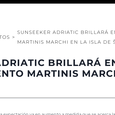
SUNSEEKER ADRIATIC BRILLARÁ 
TOS
>
MARTINIS MARCHI EN LA ISLA DE 
Legal
¿Quién
Brokera
Charter
DRIATIC BRILLARÁ E
okies
Noticias
NTO MARTINIS MARCH
Eventos
Innovaci
¿Quiéne
El Equip
Estilo De
Historia
 – La expectación va en aumento a medida que se acerca 