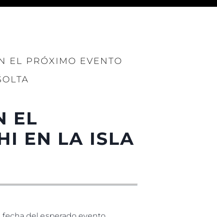
EN EL PRÓXIMO EVENTO
ŠOLTA
es Somos?
ge
N EL
I EN LA ISLA
ón
s Somos?
o
 Vida
la fecha del esperado evento