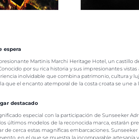
e espera
mpresionante Martinis Marchi Heritage Hotel, un castillo 
onocido por su rica historia y sus impresionantes vistas a
riencia inolvidable que combina patrimonio, cultura y lu
a que el encanto atemporal de la costa croata se une a l
ugar destacado
gnificado especial con la participación de Sunseeker Adri
los últimos modelos de la reconocida marca, estarán pres
r de cerca estas magníficas embarcaciones. Sunseeker 
evento, en el que se muestra la incomparable artesanía 