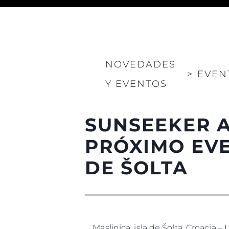
NOVEDADES
>
EVEN
Y EVENTOS
Información
Mapa
Contacto
SUNSEEKER A
Preferencias De Co
PRÓXIMO EVE
DE ŠOLTA
Maslinica, isla de Šolta, Croacia