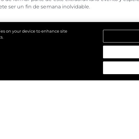
te ser un fin de semana inolvidable.
kies on your device to enhance site
s.
los derechos.