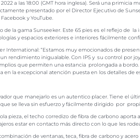
 2022 a las 18:00 (GMT hora inglesa). Será una primicia m
tamente presentado por el Director Ejecutivo de Sunsee
e Facebook y YouTube.
o de la gama Sunseeker. Este 65 pies es el reflejo de la 
gías y espacios exteriores e interiores fácilmente conf
er International: “Estamos muy emocionados de presenta
n rendimiento inigualable. Con IPS y su control por joyst
amplios que permiten una estancia prolongada a bordo.
a en la excepcional atención puesta en los detalles de 
ador que manejarlo es un autentico placer. Tiene el últ
ue se lleva sin esfuerzo y fácilmente dirigido por propi
ola pieza, el techo corredizo de fibra de carbono aporta 
sajeros estar en contacto más directo con lo que les rode
combinación de ventanas, teca, fibra de carbono y acero 