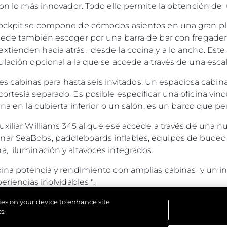
 con lo más innovador. Todo ello permite la obtención d
 cockpit se compone de cómodos asientos en una gran pl
uede también escoger por una barra de bar con fregader
xtienden hacia atrás, desde la cocina y a lo ancho. Est
ulación opcional a la que se accede a través de una escal
s tres cabinas para hasta seis invitados. Un espaciosa ca
rtesía separado. Es posible especificar una oficina vinc
ina en la cubierta inferior o un salón, es un barco que p
xiliar Williams 345 al que ese accede a través de una n
ar SeaBobs, paddleboards inflables, equipos de buceo o
, iluminación y altavoces integrados.
bina potencia y rendimiento con amplias cabinas y un inte
eriencias inolvidables ".
kies on your device to enhance site
s.