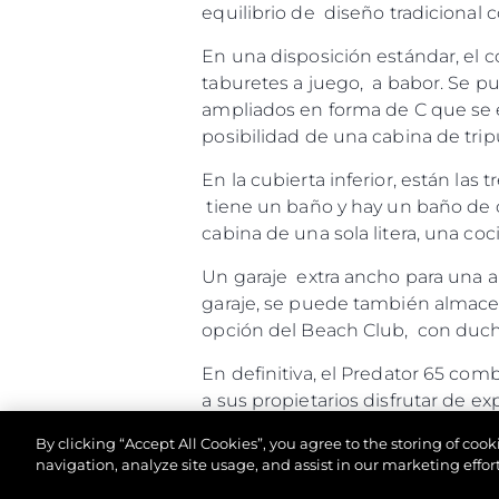
equilibrio de diseño tradicional
En una disposición estándar, el
taburetes a juego, a babor. Se p
ampliados en forma de C que se e
posibilidad de una cabina de trip
En la cubierta inferior, están la
tiene un baño y hay un baño de co
cabina de una sola litera, una coc
Un garaje extra ancho para una au
garaje, se puede también almacen
opción del Beach Club, con ducha
En definitiva, el Predator 65 com
a sus propietarios disfrutar de exp
By clicking “Accept All Cookies”, you agree to the storing of coo
navigation, analyze site usage, and assist in our marketing effort