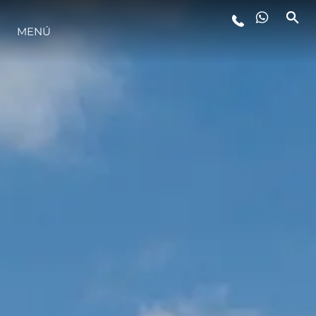
MENÚ
ESTILO DE VIDA
INNOVACIÓN
¿QUIÉNES SOMOS?
EL EQUIPO
HISTORIA
VALORE SU EMBARCACIÓN