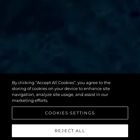
131 YACHT
By clicking “Accept All Cookies”, you agree to the
storing of cookies on your device to enhance site
navigation, analyze site usage, and assist in our
marketing efforts.
COOKIES SETTINGS
REJECT ALL