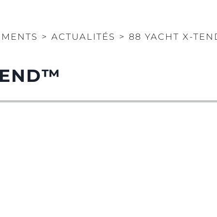
EMENTS
>
ACTUALITÉS
>
88 YACHT X-TE
TEND™