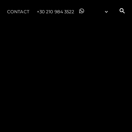
CONTACT
+30 210 984 3522
été
age
- Location
s
nts
tion