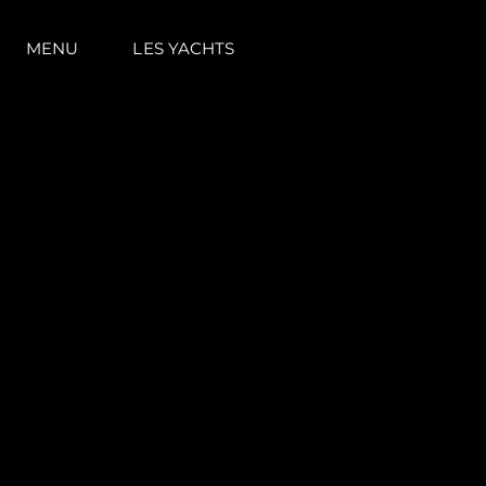
MENU
LES YACHTS
Information
Plan Du Site
Contact
Préférences De Coo