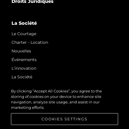
Droits Juridiques
La Société
Le Courtage
Charter - Location
Nouvelles
Événements
L'innovation
La Société
Notre Équipe
By clicking “Accept All Cookies”, you agree to the
Style De Vie
storing of cookies on your device to enhance site
navigation, analyze site usage, and assist in our
Notre Héritage
marketing efforts.
Estimez Votre Bateau
COOKIES SETTINGS