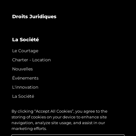
Droits Juridiques
La Société
Le Courtage
Charter - Location
Nouvelles
Événements
L'innovation
La Société
Notre Équipe
By clicking “Accept All Cookies”, you agree to the
Style De Vie
storing of cookies on your device to enhance site
navigation, analyze site usage, and assist in our
Notre Héritage
marketing efforts.
Estimez Votre Bateau