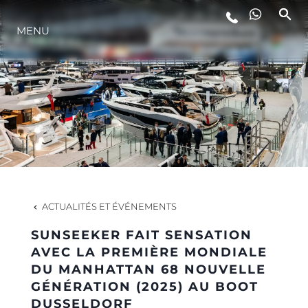
MENU
STYLE DE VIE
L'INNOVATION
LA SOCIÉTÉ
NOTRE ÉQUIPE
ACTUALITÉS ET ÉVÉNEMENTS
SUNSEEKER FAIT SENSATION
NOTRE HÉRITAGE
AVEC LA PREMIÈRE MONDIALE
DU MANHATTAN 68 NOUVELLE
GÉNÉRATION (2025) AU BOOT
ESTIMEZ VOTRE BATEAU
DUSSELDORF