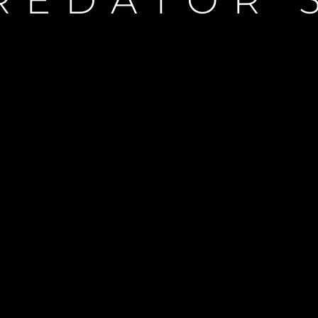
REDATOR 
Droits Juridiques
La Soci
Le Court
Charter 