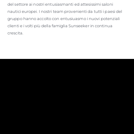
del settore ai nostri entusiasmanti ed attesissimi saloni
nautici europei. I nostri team provenienti da tutti i paesi del
gruppo hanno accolto con entusiuasmo i nuovi potenziali
clienti e i volti più della famiglia Sunseeker in continua
crescita.