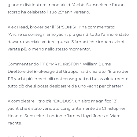
grande distributore mondiale di Yachts Sunseeker e l'anno
scorso ha celebrato il suo 25° anniversario.
Alex Head, broker per il 131 'SONISHI' ha commentato:
"Anche se consegniamo yacht più grandi tutto l'anno, è stato
davvero speciale vedere queste 3 fantastiche imbarcazioni
varate più o meno nello stesso momento".
Commentando il 116 "MR K. IRISTON", William Burns,
Direttore del Brokerage del Gruppo ha dichiarato: "È uno dei
116 yacht più incredibili mai consegnati ed ha assolutamente
tutto ciò che si possa desiderare da uno yacht per charter"
A completare il trio c'è "EXODUS", un altro magnifico 131
yacht che è stato venduto congiuntamente da Christopher
Head di Sunseeker London e James Lloyd-Jones di Viare
Yachts.