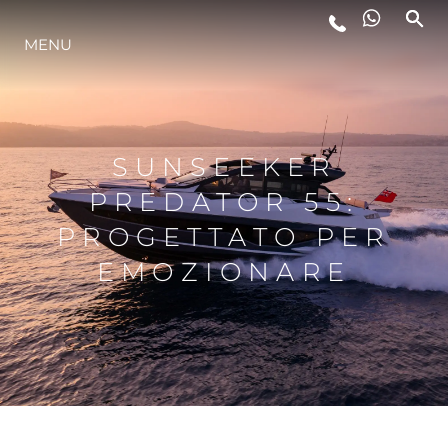
MENU
LIFESTYLE
INNOVAZIONE
SUNSEEKER
PREDATOR 55:
L'AZIENDA
PROGETTATO PER
EMOZIONARE
IL TEAM
HERITAGE
VALUTA LA TUA IMBARCAZIONE