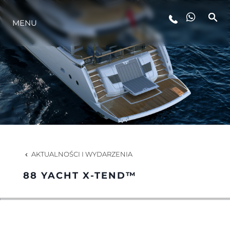
MENU
STYL ŻYCIA
INNOWACJA
PRZEDSIĘBIORSTWO
ZESPÓŁ
AKTUALNOŚCI I WYDARZENIA
88 YACHT X-TEND™
TRADYCJA
WYCEŃ SWOJĄ ŁÓDŹ