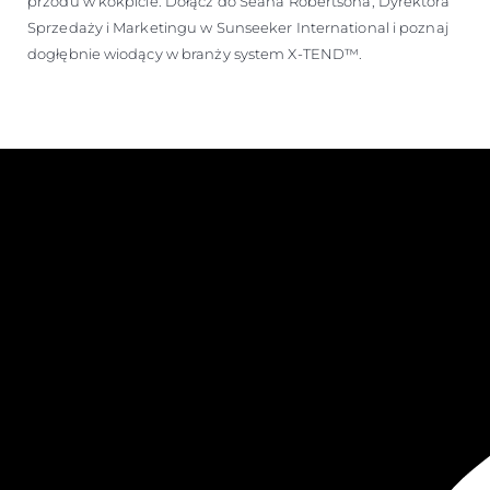
przodu w kokpicie. Dołącz do Seana Robertsona, Dyrektora
Sprzedaży i Marketingu w Sunseeker International i poznaj
dogłębnie wiodący w branży system X-TEND™.