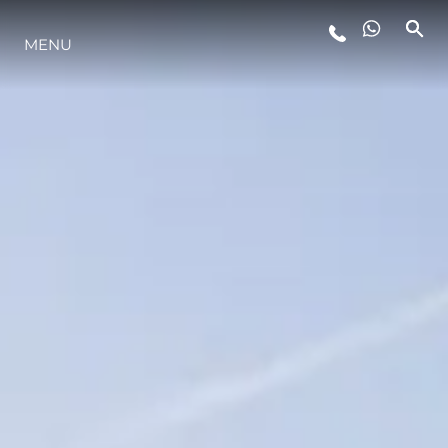
MENU
STYL ŻYCIA
INNOWACJA
PRZEDSIĘBIORSTWO
ZESPÓŁ
TRADYCJA
WYCEŃ SWOJĄ ŁÓDŹ