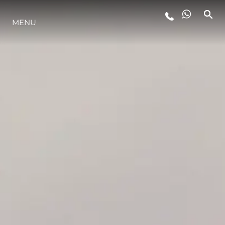
MENU
STYL ŻYCIA
INNOWACJA
PRZEDSIĘBIORSTWO
ZESPÓŁ
TRADYCJA
WYCEŃ SWOJĄ ŁÓDŹ