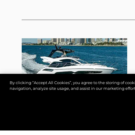
By clicking “Accept All Cookies”, you agree to the storing of coo
navigation, analyze site usage, and assist in our marketing effort
MANHATTAN 55
©.2026 Sunseeker London Group.Wszelkie prawa za