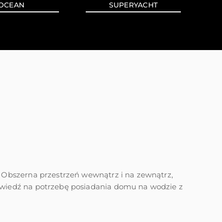
OCEAN
SUPERYACHT
 Obszerna przestrzeń wewnątrz i na zewnątrz,
owiedź na potrzebę posiadania domu na wodzie z