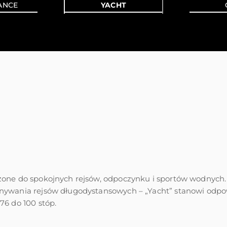
ANCE
YACHT
zone do spokojnych rejsów, odpoczynku i sportów wodnych.
nywania rejsów długodystansowych – „Yacht” stanowi odp
76 do 100 stóp.