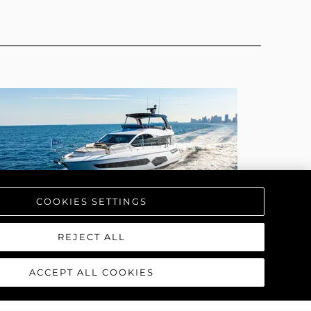
COOKIES SETTINGS
REJECT ALL
MANHATTAN 68
ACCEPT ALL COOKIES