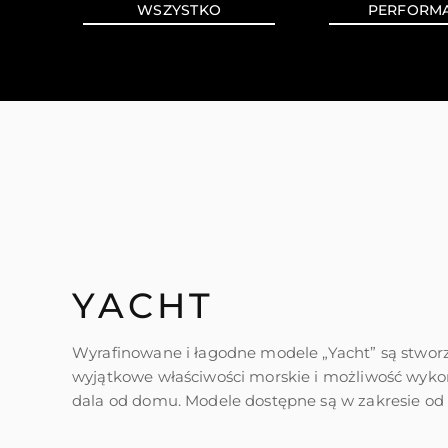
WSZYSTKO
PERFORM
YACHT
Wyrafinowane i łagodne modele „Yacht” są stwor
wyjątkowe właściwości morskie i możliwość wyko
dala od domu. Modele dostępne są w zakresie od 