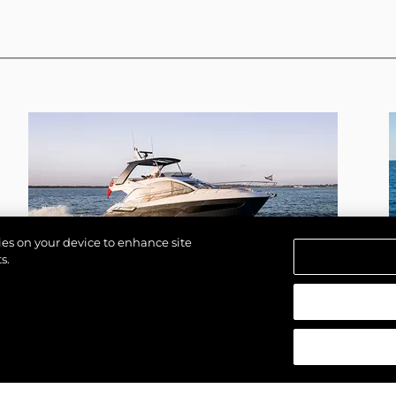
kies on your device to enhance site
s.
MANHATTAN 56
strzeżone.