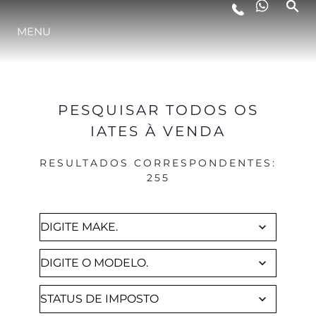
Brokerage
MENU
ESTILO DE VIDA
INOVAÇÃO
PESQUISAR TODOS OS
IATES À VENDA
EMPRESA
RESULTADOS CORRESPONDENTES
:
255
EQUIPE
HERANÇA
VALUE YOUR BOAT