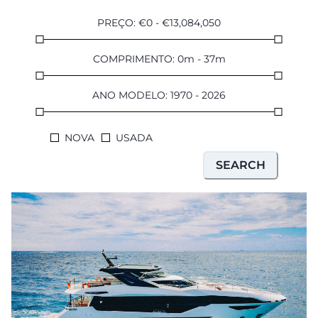
PREÇO
:
€
0
-
€
13,084,050
COMPRIMENTO
:
0
m
-
37
m
ANO MODELO
:
1970
-
2026
NOVA
USADA
SEARCH