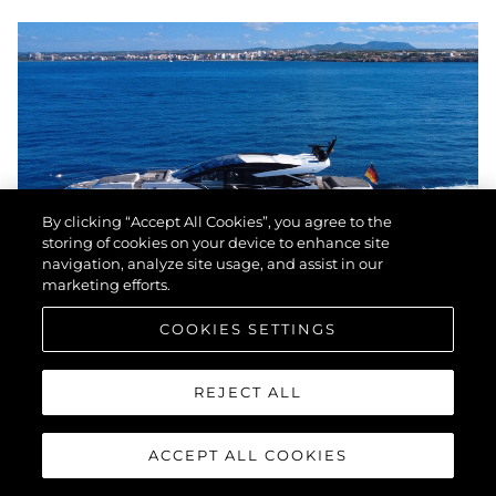
By clicking “Accept All Cookies”, you agree to the
storing of cookies on your device to enhance site
navigation, analyze site usage, and assist in our
marketing efforts.
COOKIES SETTINGS
SUNSEEKER PREDATOR 74
REJECT ALL
XPS
ACCEPT ALL COOKIES
"LIAM"