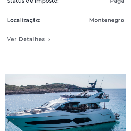
Status de imposto
:
Paga
Localização
:
Montenegro
Ver Detalhes