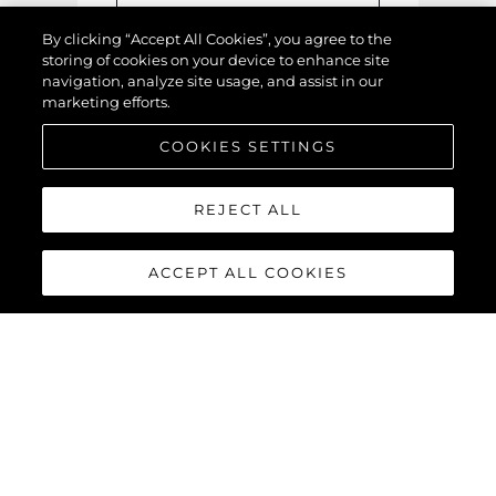
By clicking “Accept All Cookies”, you agree to the
storing of cookies on your device to enhance site
navigation, analyze site usage, and assist in our
marketing efforts.
COOKIES SETTINGS
Upload Image / Video
REJECT ALL
SEUS DETALHES
ACCEPT ALL COOKIES
Esta informação é para nós
entrarmos em contato com
você com sua avaliação
.
Nome
*