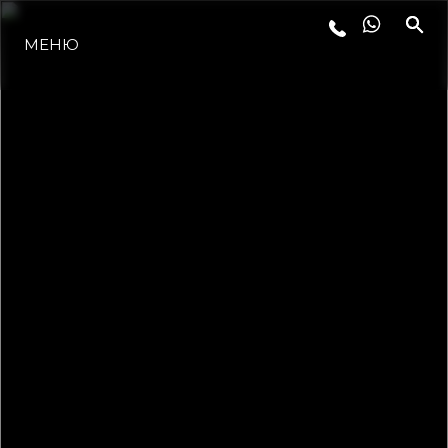
МЕНЮ
LIFESTYLE
ИННОВАЦИИ
КОМПАНИЯ
КОМАНДА
НАСЛЕДИЕ
VALUE YOUR BOAT