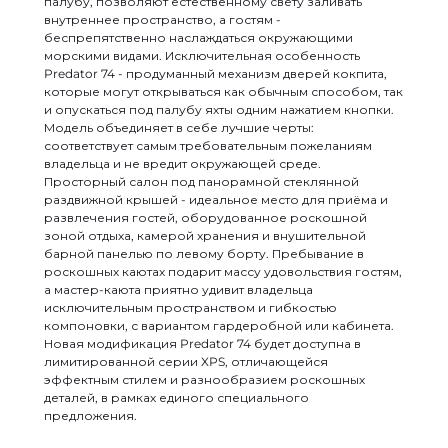
палубу, позволяют естественному свету заливать
внутреннее пространство, а гостям -
беспрепятственно наслаждаться окружающими
морскими видами. Исключительная особенность
Predator 74 - продуманный механизм дверей кокпита,
которые могут открываться как обычным способом, так
и опускаться под палубу яхты одним нажатием кнопки.
Модель объединяет в себе лучшие черты:
соответствует самым требовательным пожеланиям
владельца и не вредит окружающей среде.
Просторный салон под панорамной стеклянной
раздвижной крышей - идеальное место для приёма и
развлечения гостей, оборудованное роскошной
зоной отдыха, камерой хранения и внушительной
барной панелью по левому борту. Пребывание в
роскошных каютах подарит массу удовольствия гостям,
а мастер-каюта приятно удивит владельца
исключительным пространством и гибкостью
компоновки, с вариантом гардеробной или кабинета.
Новая модификация Predator 74 будет доступна в
лимитированной серии XPS, отличающейся
эффектным стилем и разнообразием роскошных
деталей, в рамках единого специального
предложения.