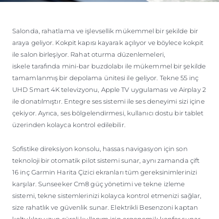
Salonda, rahatlama ve işlevsellik mükemmel bir şekilde bir
araya geliyor. Kokpit kapısı kayarak açılıyor ve böylece kokpit
ile salon birleşiyor. Rahat oturma düzenlemeleri,
iskele tarafında mini-bar buzdolabı ile mükemmel bir şekilde
tamamlanmış bir depolama ünitesi ile geliyor. Tekne 55 inç
UHD Smart 4K televizyonu, Apple TV uygulaması ve Airplay 2
ile donatılmıştır. Entegre ses sistemi ile ses deneyimi sizi içine
çekiyor. Ayrıca, ses bölgelendirmesi, kullanıcı dostu bir tablet
üzerinden kolayca kontrol edilebilir.
Sofistike direksiyon konsolu, hassas navigasyon için son
teknoloji bir otomatik pilot sistemi sunar, aynı zamanda çift
16 inç Garmin Harita Çizici ekranları tüm gereksinimlerinizi
karşılar. Sunseeker Cm8 güç yönetimi ve tekne izleme
sistemi, tekne sistemlerinizi kolayca kontrol etmenizi sağlar,
size rahatlık ve güvenlik sunar. Elektrikli Besenzoni kaptan
koltukları uzun süreli kullanım için ergonomik konfor sunar