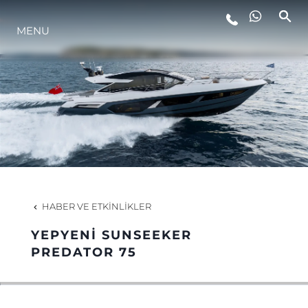
MENU
YAŞAM ŞEKLİ
YENILIK
ŞİRKET
EKIP
HABER VE ETKINLIKLER
MİRAS
YEPYENİ SUNSEEKER
PREDATOR 75
TEKNENIZIN PIYASA DEĞERINI