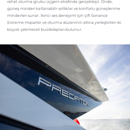
rahat oturma grubu üçgeni etrafında gerçekleşir. Önde,
güneş minderi katlanabilir sırtlıklar ve konforlu güneşlenme
minderleri sunar. İkinci ses deneyimi için çift Sonance
Extreme Hoparlör ve oturma düzeninin altına yerleştirilen iki
büyük çekmeceli buzdolapları bulunur.