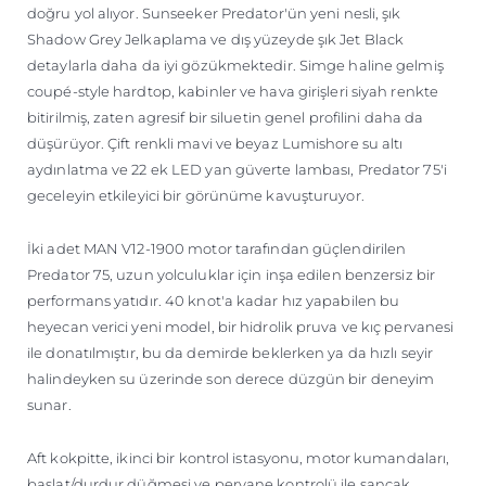
doğru yol alıyor. Sunseeker Predator'ün yeni nesli, şık
Shadow Grey Jelkaplama ve dış yüzeyde şık Jet Black
detaylarla daha da iyi gözükmektedir. Simge haline gelmiş
coupé-style hardtop, kabinler ve hava girişleri siyah renkte
bitirilmiş, zaten agresif bir siluetin genel profilini daha da
düşürüyor. Çift renkli mavi ve beyaz Lumishore su altı
aydınlatma ve 22 ek LED yan güverte lambası, Predator 75'i
geceleyin etkileyici bir görünüme kavuşturuyor.
İki adet MAN V12-1900 motor tarafından güçlendirilen
Predator 75, uzun yolculuklar için inşa edilen benzersiz bir
performans yatıdır. 40 knot'a kadar hız yapabilen bu
heyecan verici yeni model, bir hidrolik pruva ve kıç pervanesi
ile donatılmıştır, bu da demirde beklerken ya da hızlı seyir
halindeyken su üzerinde son derece düzgün bir deneyim
sunar.
Aft kokpitte, ikinci bir kontrol istasyonu, motor kumandaları,
başlat/durdur düğmesi ve pervane kontrolü ile sancak