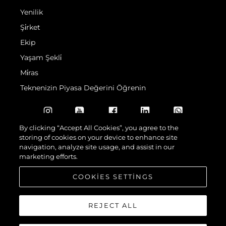
Yenilik
Şi̇rket
Ekip
Yaşam Şekli̇
Mi̇ras
Teknenizin Piyasa Değerini Öğrenin
By clicking “Accept All Cookies”, you agree to the
storing of cookies on your device to enhance site
navigation, analyze site usage, and assist in our
marketing efforts.
© 2026 Sunseeker London Group.Her hakkı saklıdır.
COOKIES SETTINGS
REJECT ALL