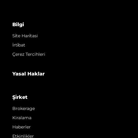
Bilgi
Si̇te Hari̇tasi
İrti̇bat
Çerez Tercihleri
Yasal Haklar
Şi̇rket
Brokerage
Kiralama
Haberler
Etkinlikler