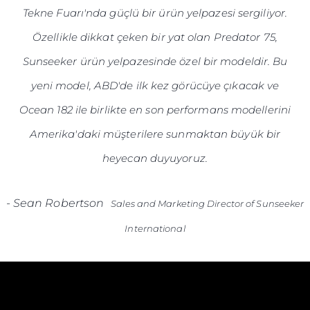
Tekne Fuarı'nda güçlü bir ürün yelpazesi sergiliyor.
Özellikle dikkat çeken bir yat olan Predator 75,
Sunseeker ürün yelpazesinde özel bir modeldir. Bu
yeni model, ABD'de ilk kez görücüye çıkacak ve
Ocean 182 ile birlikte en son performans modellerini
Amerika'daki müşterilere sunmaktan büyük bir
heyecan duyuyoruz.
-
Sean Robertson
Sales and Marketing Director of Sunseeker
International