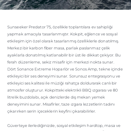
Sunseeker Predator 75, özellikle toplantılara ev sahipliği
yapmak amacıyla tasarlanmıştır. Kokpit, eğlence ve sosyal
etkileşim için özel olarak tasarlanmış özelliklerle donatılmış.
Merkezi bir karbon fiber masa, parlak paslanmaz çelik
ayaklarla donatılmış katlanabilir bir üst ile dikkat çekiyor. Bu
ferah düzenleme, sekiz misafir için merkezi nokta sunar.
Dört Sonance Extreme Hoparlör ve Sonos Amp, tekne içinde
etkileyici bir ses deneyimi sunar. Sorunsuz entegrasyonu ve
etkileyici ses kalitesi ile müziği rahatça doldurarak canlı bir
atmosfer oluşturur. Kokpitteki elektrikli BBQ ızgarası ve 80
litrelik buzdolabı, açık denizlerde dış mekan yemek
deneyimini sunar. Misafirler, taze ızgara lezzetlerin tadını
çıkarırken serin içeceklerin keyfini çıkarabilirler.
Güverteye ilerlediğinizde, sosyal etkileşim hardtop, masa ve