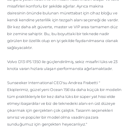
misafirleri konforlu bir şekilde ağırlar. Ayrıca makina
dairesinin önünde bulunan mürettabat için cihaz bloğu ve
kendi kendine yeterlilik için tezgah alanı seçeneği de vardır.
Bir kez daha alt güverte, master ve VIP arası tamamen düz
bir zemine sahiptir. Bu, bu boyuttaki bir teknede nadir
görülen bir özellik olup en iyi şekilde faydanılmasına olanak
sağlayacaktır.
Volvo D13 IPS 1350 ile güçlendirilmiş, sekiz misafiri lüks ve 23
knota varan hızlara ulaşan performansta ağırlamaktadır.
Sunseeker International CEO'su Andrea Frabetti "
Ekiplerimiz, güzel yeni Ocean 156'da daha küçük bir modelin
tüm praktikleriyle bir kez daha lüks bir süper yat hissi elde
etmeyi başardılar ve biz de teknedeki alanı en üst düzeye
çıkarmak için gerçekten çok çalıştık. Tasarım seçenekleri
sınırsız ve popüler bir model olma vaadini pazara
sunduğumuz için gerçekten heyecanlıyız."