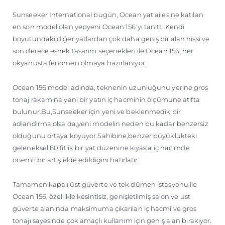
ÖĞRENIN
Sunseeker International bugün, Ocean yat ailesine katılan
en son model olan yepyeni Ocean 156'yı tanıttı.Kendi
boyutundaki diğer yatlardan çok daha geniş bir alan hissi ve
son derece esnek tasarım seçenekleri ile Ocean 156, her
okyanusta fenomen olmaya hazırlanıyor.
Ocean 156 model adında, teknenin uzunluğunu yerine gros
tonaj rakamına yani bir yatın iç hacminin ölçümüne atıfta
bulunur.Bu,Sunseeker için yeni ve beklenmedik bir
adlandırma olsa da,yeni modelin neden bu kadar benzersiz
olduğunu ortaya koyuyor.Sahibine,benzer büyüklükteki
geleneksel 80 fitlik bir yat düzenine kıyasla iç hacimde
önemli bir artış elde edildiğini hatırlatır.
Tamamen kapalı üst güverte ve tek dümen istasyonu ile
Ocean 156, özellikle kesintisiz, genişletilmiş salon ve üst
güverte alanında maksimuma çıkarılan iç hacmi ve gros
tonajı sayesinde çok amaçlı kullanım için geniş alan bırakıyor.