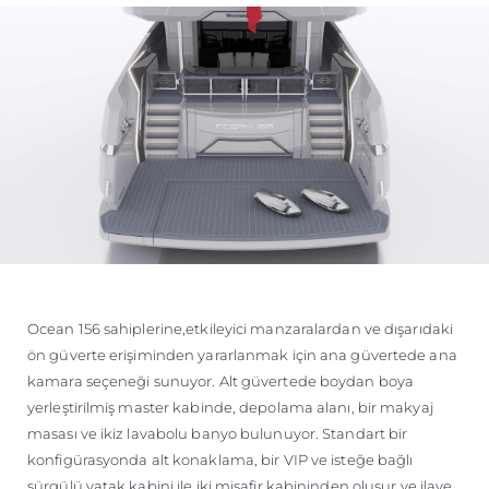
Ocean 156 sahiplerine,etkileyici manzaralardan ve dışarıdaki
ön güverte erişiminden yararlanmak için ana güvertede ana
kamara seçeneği sunuyor. Alt güvertede boydan boya
yerleştirilmiş master kabinde, depolama alanı, bir makyaj
masası ve ikiz lavabolu banyo bulunuyor. Standart bir
konfigürasyonda alt konaklama, bir VIP ve isteğe bağlı
sürgülü yatak kabini ile iki misafir kabininden oluşur ve ilave