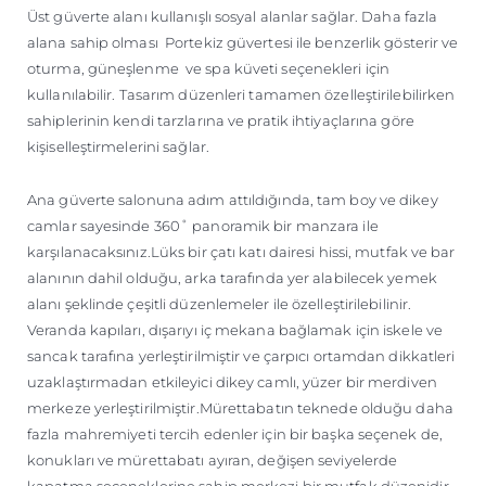
Üst güverte alanı kullanışlı sosyal alanlar sağlar. Daha fazla
alana sahip olması Portekiz güvertesi ile benzerlik gösterir ve
oturma, güneşlenme ve spa küveti seçenekleri için
kullanılabilir. Tasarım düzenleri tamamen özelleştirilebilirken
sahiplerinin kendi tarzlarına ve pratik ihtiyaçlarına göre
kişiselleştirmelerini sağlar.
Ana güverte salonuna adım attıldığında, tam boy ve dikey
camlar sayesinde 360˚ panoramik bir manzara ile
karşılanacaksınız.Lüks bir çatı katı dairesi hissi, mutfak ve bar
alanının dahil olduğu, arka tarafında yer alabilecek yemek
alanı şeklinde çeşitli düzenlemeler ile özelleştirilebilinir.
Veranda kapıları, dışarıyı iç mekana bağlamak için iskele ve
sancak tarafına yerleştirilmiştir ve çarpıcı ortamdan dikkatleri
uzaklaştırmadan etkileyici dikey camlı, yüzer bir merdiven
merkeze yerleştirilmiştir.Mürettabatın teknede olduğu daha
fazla mahremiyeti tercih edenler için bir başka seçenek de,
konukları ve mürettabatı ayıran, değişen seviyelerde
kapatma seçeneklerine sahip merkezi bir mutfak düzenidir.