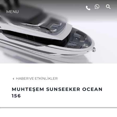
MENU
YAŞAM ŞEKLİ
YENILIK
ŞİRKET
EKIP
HABER VE ETKINLIKLER
MİRAS
MUHTEŞEM SUNSEEKER OCEAN
156
TEKNENIZIN PIYASA DEĞERINI