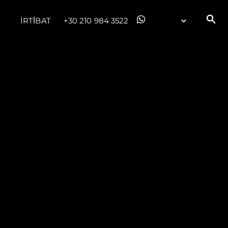
İRTİBAT
+30 210 984 3522