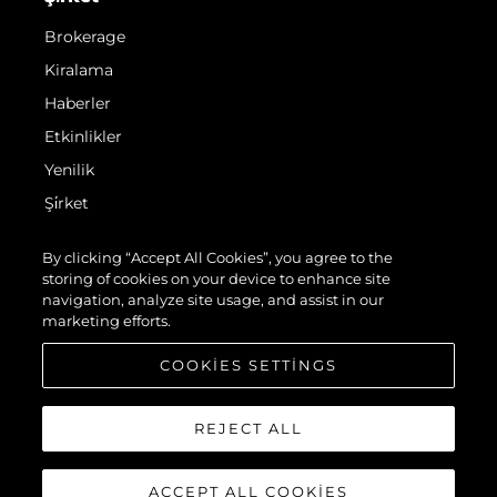
Brokerage
Kiralama
Haberler
Etkinlikler
Yenilik
Şi̇rket
Ekip
By clicking “Accept All Cookies”, you agree to the
Yaşam Şekli̇
storing of cookies on your device to enhance site
navigation, analyze site usage, and assist in our
Mi̇ras
marketing efforts.
Teknenizin Piyasa Değerini Öğrenin
COOKIES SETTINGS
REJECT ALL
ACCEPT ALL COOKIES
© 2026 Sunseeker London Group.Her hakkı saklıdır.