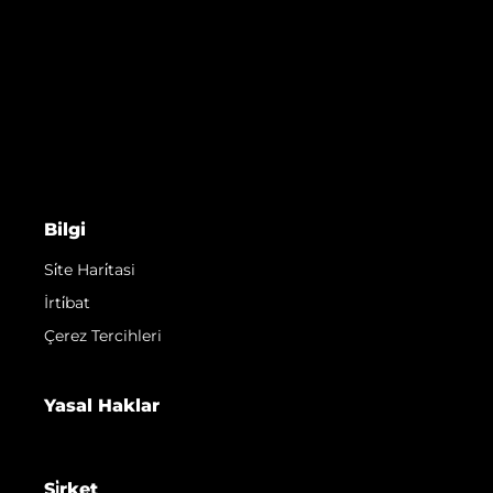
Bilgi
Si̇te Hari̇tasi
İrti̇bat
Çerez Tercihleri
Yasal Haklar
Şi̇rket