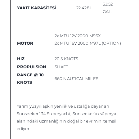
5,952
YAKIT KAPASİTESİ
22,428 L
GAL.
2x MTU 12V 2000 M96X
MOTOR
2x MTU 16V 2000 M97L (OPTION)
HIZ
20.5 KNOTS
PROPULSION
SHAFT
RANGE @ 10
660 NAUTICAL MILES
KNOTS
Yarım yüzyılı aşkın yenilik ve ustalığa dayanan
Sunseeker 134 Superyacht, Sunseeker’ın süperyat
alanındaki uzmanlığının doğal bir evrimini temsil
ediyor.