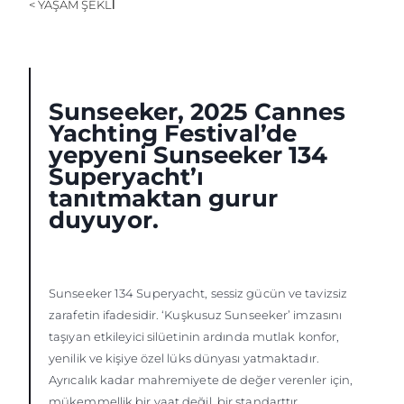
< YAŞAM ŞEKLİ
ÖĞRENIN
Sunseeker, 2025 Cannes
Yachting Festival’de
yepyeni Sunseeker 134
Superyacht’ı
tanıtmaktan gurur
duyuyor.
Sunseeker 134 Superyacht, sessiz gücün ve tavizsiz
zarafetin ifadesidir. ‘Kuşkusuz Sunseeker’ imzasını
taşıyan etkileyici silüetinin ardında mutlak konfor,
yenilik ve kişiye özel lüks dünyası yatmaktadır.
Ayrıcalık kadar mahremiyete de değer verenler için,
mükemmellik bir vaat değil, bir standarttır.