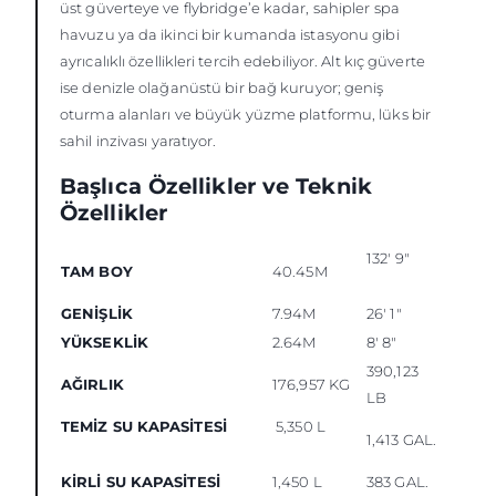
üst güverteye ve flybridge’e kadar, sahipler spa
havuzu ya da ikinci bir kumanda istasyonu gibi
ayrıcalıklı özellikleri tercih edebiliyor. Alt kıç güverte
ise denizle olağanüstü bir bağ kuruyor; geniş
oturma alanları ve büyük yüzme platformu, lüks bir
sahil inzivası yaratıyor.
Başlıca Özellikler ve Teknik
Özellikler
132' 9"
TAM BOY
40.45M
GENİŞLİK
7.94M
26' 1"
YÜKSEKLİK
2.64M
8' 8"
390,123
AĞIRLIK
176,957 KG
LB
TEMİZ SU KAPASİTESİ
5,350 L
1,413 GAL.
KİRLİ SU KAPASİTESİ
1,450 L
383 GAL.