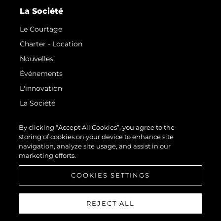
La Société
Le Courtage
Charter - Location
Nouvelles
Événements
L'innovation
La Société
Notre Équipe
By clicking “Accept All Cookies”, you agree to the
Style De Vie
storing of cookies on your device to enhance site
navigation, analyze site usage, and assist in our
Notre Héritage
marketing efforts.
Estimez Votre Bateau
COOKIES SETTINGS
REJECT ALL