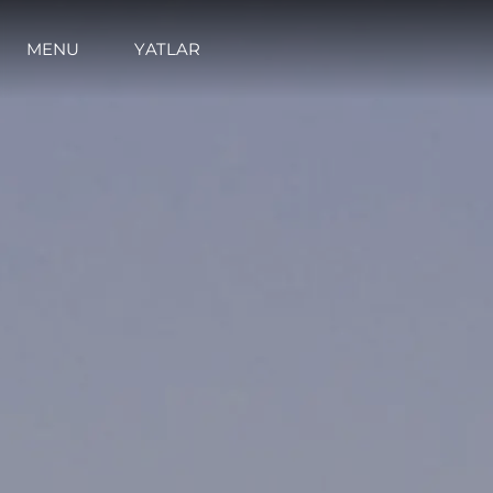
MENU
YATLAR