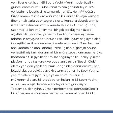
yeniliklerle katılıyor. 65 Sport Yacht – Yeni model özellik
güncellemesini YouTube kanalımızda görüntüleyin. IPS
yerleştirme joystick'i ile tamamlanan SkyHelm™, düşük
hızda manevra için dik konumda kullanılabilir veya karbon
fiber arkalıklarla ve entegre bir orta konsolla desteklenmiş
ısmarlama dümen koltuklarında alçakta oturulduğunda,
uzanmış kollara mükemmel bir şekilde düşmek üzere
alçaltılabilir. Modüler yerleşim, her türlü sosyalleşme ve
adrenalin arayışına sorunsuz bir şekilde uyum sağlayan alan
ile çeşitli özelliklere ve iyileştirmelere izin verir. Tam huzmeli
ana kamara da dahil olmak üzere üç kabin, garajın önüne
yerleştirilmiş tam donanımlı bir mürettebat kamarası ile lüks
konforda altı kişiye kadar misafir ağırlayabilir. İhaleyi yüzme
platformunda taşıyarak ve boş alanı özel bir 'Beach Club'
olarak yeniden yapılandırarak - doğrudan deniz erişimi, bar,
buzdolabı, barbekü ve ayaklı oturma yerleri ile Spor Yatınızı
yeni zirvelere taşıyın. Suya yakın en mutlular için
mükemmel alan. 35 knot'a varan hızları ile 65 Sport Yacht,
açık sularda eşit derecede etkileyici bir figür çiziyor.
Toplamda, deneyim, yüksek performanslı dönüştürülebilir
bir süper araba sürmeye benzer, saf adrenalinden biridir.